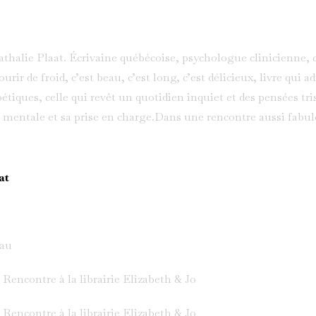
it Nathalie Plaat. Écrivaine québécoise, psychologue clinicienn
urir de froid, c’est beau, c’est long, c’est délicieux, livre qui a
tiques, celle qui revêt un quotidien inquiet et des pensées tris
é mentale et sa prise en charge.Dans une rencontre aussi fabul
res, Presses de l'université de Montréal), nous parlent d’écritur
losophie apporte à la psychologie, de la nécessiter d’approcher
nt des personnes dont la psyché se brise.Cette rencontre est a
at
uvages a bénéficié d’un soutien de la région Bretagne. This is 
t access to bonus episodes, visit librairieelizabethetjo.substac
eau
encontre à la librairie Elizabeth & Jo
Rencontre à la librairie Elizabeth & Jo